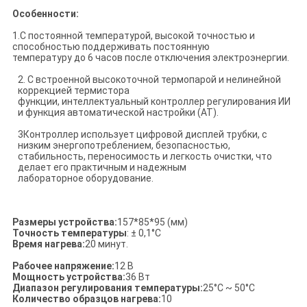
КАРТА
Особенности:
САЙТА
1.С постоянной температурой, высокой точностью и
способностью поддерживать постоянную
температуру до 6 часов после отключения электроэнергии.
PRIVACY
2. С встроенной высокоточной термопарой и нелинейной
коррекцией термистора
POLICY
функции, интеллектуальный контроллер регулирования ИИ
и функция автоматической настройки (AT).
3Контроллер использует цифровой дисплей трубки, с
низким энергопотреблением, безопасностью,
стабильность, переносимость и легкость очистки, что
делает его практичным и надежным
лабораторное оборудование.
Размеры устройства:
157*85*95 (мм)
Точность температуры
: ± 0,1°C
Время нагрева:
20 минут.
Рабочее напряжение:
12 В
Мощность устройства:
36 Вт
Диапазон регулирования температуры:
25°C ~ 50°C
Количество образцов нагрева:
10