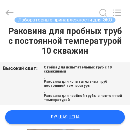
2026
BRED
Life
Science
Technology
Лабораторные принадлежности для ЭКО
Inc..
All
Rights
Раковина для пробных труб
ДОМ
Reserved.
с постоянной температурой
ПРОДУКТЫ
10 скважин
ВИДЕО
Высокий свет:
Стойка для испытательных труб с 10
скважинами
,
Раковина для испытательных труб
О
постоянной температуры
,
НАС
Раковина для пробной трубы с постоянной
температурой
ПУТЕШЕСТВИЕ
ЛУЧШАЯ ЦЕНА
ФАБРИКИ