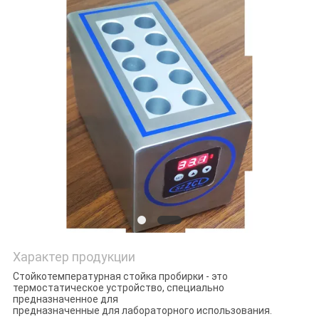
ПРОВЕРКА
КАЧЕСТВА
СВЯЖИТЕСЬ
МЫ
НОВОСТИ
БЛОГ
Характер продукции
СПРОСИТЕ
Стойкотемпературная стойка пробирки - это
ЦИТАТУ
термостатическое устройство, специально
предназначенное для
предназначенные для лабораторного использования.