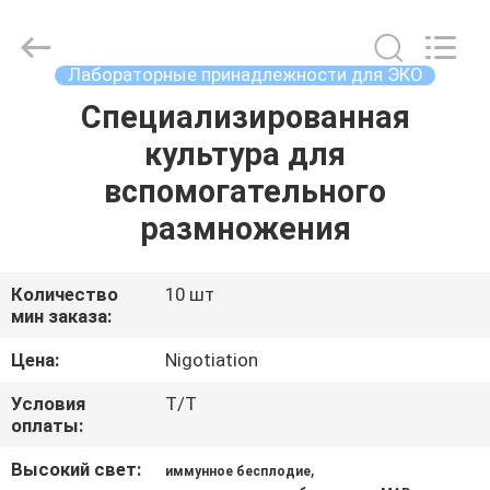
2026
BRED
Life
Science
Technology
Лабораторные принадлежности для ЭКО
Inc..
All
Rights
Специализированная
ДОМ
Reserved.
культура для
ПРОДУКТЫ
вспомогательного
размножения
ВИДЕО
Количество
10 шт
мин заказа:
О
НАС
Цена:
Nigotiation
Условия
Т/Т
ПУТЕШЕСТВИЕ
оплаты:
ФАБРИКИ
Высокий свет:
,
иммунное бесплодие