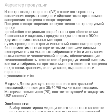
КАРТА
Характер продукции
САЙТА
Ин витро оплодотворение (IVF) относится к процессу
извлечения сперматозоидов и яйцеклеток из организма и
завершения процесса оплодотворения.
Процесс оплодотворения в искусственно контролируемой
PRIVACY
среде.
eproduction специально разработаны для обеспечения
POLICY
безопасных и надежных продуктов для сложного ЭКО и
других вспомогательных методов.
путем проведения строгих испытаний, включая проверку
биосовместимости авторитетными третьими лицами,
эксперименты на мышиных эмбрионах in vitro и испытания
выживаемости человеческой спермы, обеспечивающие
жизнеспособность человеческой репродуктивной системы
клетки и эмбрионы на протяжении всего сложного процесса
подготовки, хранения, эксплуатации, выращивания и
переноса
в условиях in vitro.
Модель:
Диска для культивирования с центральной
скважиной, плоская дно 35/60/90 мм, четыре скважины
Материал: полистирол (PS), соответствующий стандартам
USP класса VI
Особенности:
Выбор полистирола медицинского качества в качестве
предпочтительного сырья для его высокопрозрачной