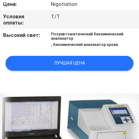
Цена:
Nigotiation
ПРОВЕРКА
Условия
Т/Т
КАЧЕСТВА
оплаты:
Высокий свет:
Полуавтоматический биохимический
анализатор
СВЯЖИТЕСЬ
,
биохимический анализатор крови
МЫ
ЛУЧШАЯ ЦЕНА
НОВОСТИ
БЛОГ
СПРОСИТЕ
ЦИТАТУ