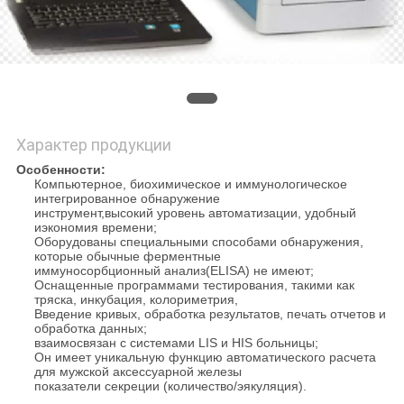
КАРТА
САЙТА
PRIVACY
POLICY
Характер продукции
Особенности:
Компьютерное, биохимическое и иммунологическое
интегрированное обнаружение
инструмент,
высокий уровень автоматизации, удобный
и
экономия времени;
Оборудованы специальными способами обнаружения,
которые обычные ферментные
иммуносорбционный анализ
(ELISA) не имеют;
Оснащенные программами тестирования, такими как
тряска, инкубация, колориметрия,
Введение кривых, обработка результатов, печать отчетов и
обработка данных;
взаимосвязан с системами LIS и HIS больницы;
Он имеет уникальную функцию автоматического расчета
для мужской аксессуарной железы
показатели секреции (количество/эякуляция).