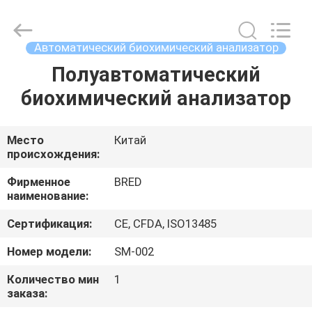
2026
BRED
Life
Science
Technology
Автоматический биохимический анализатор
Inc..
All
Rights
Полуавтоматический
ДОМ
Reserved.
биохимический анализатор
ПРОДУКТЫ
Место
Китай
происхождения:
ВИДЕО
Фирменное
BRED
наименование:
О
Сертификация:
CE, CFDA, ISO13485
НАС
Номер модели:
SM-002
ПУТЕШЕСТВИЕ
Количество мин
1
заказа:
ФАБРИКИ