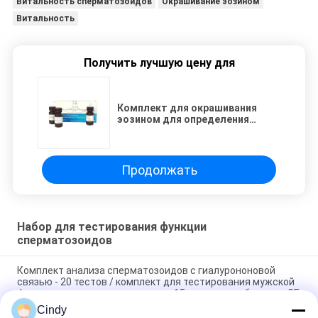
Витальность сперматозоидов
Окрашивание эозином
Витальность
Получить лучшую цену для
Комплект для окрашивания
эозином для определения
жизнеспособности
сперматозоидов
Продолжать
Набор для тестирования функции
сперматозоидов
Комплект анализа сперматозоидов с гиалурононовой
связью - 20 тестов / комплект для тестирования мужской
фертильности с результатом за 15 минут и одобрением CE
Cindy