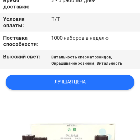
Время
2 - 5 рабочих дней
доставки:
ПРОВЕРКА
Условия
Т/Т
КАЧЕСТВА
оплаты:
Поставка
1000 наборов в неделю
СВЯЖИТЕСЬ
способности:
МЫ
Высокий свет:
,
Витальность сперматозоидов
,
Окрашивание эозином
Витальность
НОВОСТИ
ЛУЧШАЯ ЦЕНА
БЛОГ
СПРОСИТЕ
ЦИТАТУ