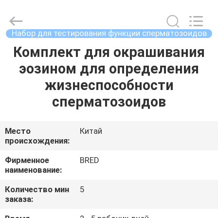
2026
BRED
Life
Science
Technology
Набор для тестирования функции сперматозоидов
Inc..
All
Rights
Комплект для окрашивания
ДОМ
Reserved.
эозином для определения
ПРОДУКТЫ
жизнеспособности
сперматозоидов
ВИДЕО
Место
Китай
происхождения:
О
НАС
Фирменное
BRED
наименование:
ПУТЕШЕСТВИЕ
Количество мин
5
заказа:
ФАБРИКИ