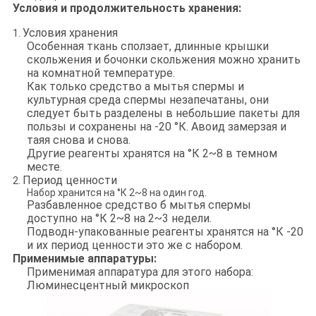
Условия и продолжительность хранения:
Условия хранения
1.
Особенная ткань сползает, длинные крышки
скольжения и бочонки скольжения можно хранить
на комнатной температуре.
Как только средство а мытья спермы и
культурная среда спермы незапечатаны, они
следует быть
разделены в небольшие пакеты для
пользы и сохранены на -20 °К. Авоид замерзая и
таяя снова и снова
.
Другие реагенты хранятся на °К 2~8 в темном
месте.
Период ценности
2.
Набор хранится на °К 2~8 на один год.
Разбавленное средство б мытья спермы
доступно на °К 2~8 на 2~3 недели.
Подводн-упакованные реагенты хранятся на °К -20
и их период ценности это же
с набором.
Применимые аппаратуры:
Применимая аппаратура для этого набора:
Люминесцентный микроскоп