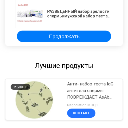
РАЗВЕДЕННЫЙ набор зрелости
спермы/мужской набор теста
неплодородности навели
реакцию Акросоме кальцием
Продолжать
Лучшие продукты
Анти- набор теста IgG
антитела спермы
ПОВРЕЖДАЕТ AsAb
для иммунологической
Negociation MOQ:1
неплодородности
КОНТАКТ