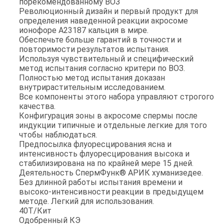
порекомендованному ВОЗ
Революционный дизайн и первый продукт для
определения наведенной реакции акросоме
ионофоре А23187 кальция в мире.
Обеспечьте больше гарантий в точности и
повторимости результатов испытания.
Используя чувствительный и специфический
метод испытания согласно критери по ВОЗ.
Полностью метод испытания доказан
внутрирастительным исследованием.
Все компоненты этого набора управляют строгого
качества.
Конфигурация зоны в акросоме спермы после
индукции типичные и отдельные легкие для того
чтобы наблюдаться.
Предпосылка флуоресцирования ясна и
интенсивность флуоресцирования высока и
стабилизирована на по крайней мере 15 дней.
Деятельность СпермФунк® АРИК хуманизедее.
Без длинной работы испытания времени и
высоко-интенсивности реакции в предыдущем
методе. Легкий для использования.
40Т/Кит
Одобренный КЭ