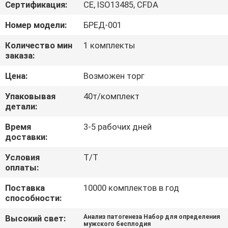
Сертификация:
CE, ISO13485, CFDA
ПРОВЕРКА
Номер модели:
БРЕД-001
КАЧЕСТВА
Количество мин
1 комплекты
заказа:
СВЯЖИТЕСЬ
Цена:
Возможен торг
МЫ
Упаковывая
40т/комплект
детали:
НОВОСТИ
Время
3-5 рабочих дней
доставки:
БЛОГ
Условия
Т/Т
оплаты:
СПРОСИТЕ
Поставка
10000 комплектов в год
способности:
ЦИТАТУ
Высокий свет:
Анализ патогенеза Набор для определения
мужского бесплодия