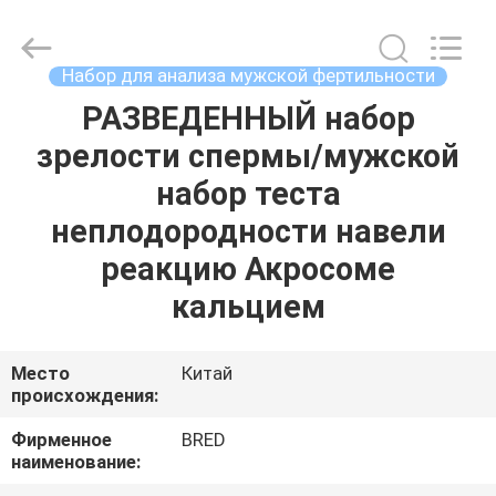
2026
BRED
Life
Science
Technology
Набор для анализа мужской фертильности
Inc..
All
Rights
РАЗВЕДЕННЫЙ набор
ДОМ
Reserved.
зрелости спермы/мужской
ПРОДУКТЫ
набор теста
неплодородности навели
ВИДЕО
реакцию Акросоме
кальцием
О
НАС
Место
Китай
происхождения:
ПУТЕШЕСТВИЕ
Фирменное
BRED
наименование:
ФАБРИКИ